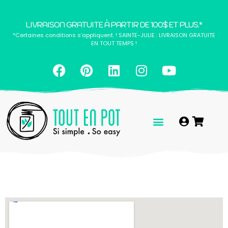
LIVRAISON GRATUITE À PARTIR DE 100$ ET PLUS.*
*Certaines conditions s’appliquent. ! SAINTE-JULIE : LIVRAISON GRATUITE
EN TOUT TEMPS !