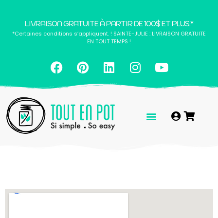
LIVRAISON GRATUITE À PARTIR DE 100$ ET PLUS.*
*Certaines conditions s’appliquent. ! SAINTE-JULIE : LIVRAISON GRATUITE
EN TOUT TEMPS !