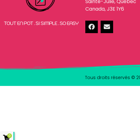
Sainte-Julie, Québec
Canada, J3E 1Y6
TOUT EN POT . SI SIMPLE . SO EASY
Tous droits réservés © 2
0