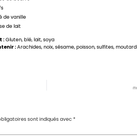
fs
é de vanille
se de lait
 :
Gluten, blé, lait, soya
tenir :
Arachides, noix, sésame, poisson, sulfites, moutar
MU
bligatoires sont indiqués avec
*