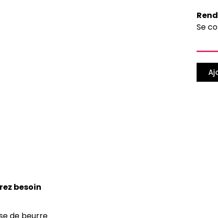
Rend
Se co
Aj
rez besoin
se de beurre