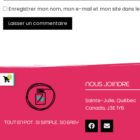
Enregistrer mon nom, mon e-mail et mon site dans l
0
NOUS JOINDRE
Sainte-Julie, Québec
Canada, J3E 1Y6
TOUT EN POT . SI SIMPLE . SO EASY