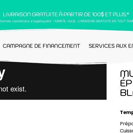
LIVRAISON GRATUITE À PARTIR DE 100$ ET PLUS.*
taines conditions s’appliquent. ! SAINTE-JULIE : LIVRAISON GRATUITE EN TOUT TEM
CAMPAGNE DE FINANCEMENT
SERVICES AUX E
MU
ÉP
BL
Temp
Prépa
Cuiss