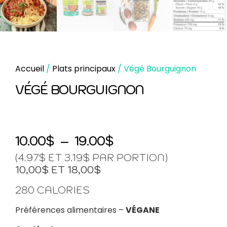
Accueil
/
Plats principaux
/ Végé Bourguignon
VÉGÉ BOURGUIGNON
10.00
$
–
19.00
$
(4.97$ ET 3.19$ PAR PORTION)
10,00$ ET 18,00$
280 CALORIES
Préférences alimentaires –
VÉGANE