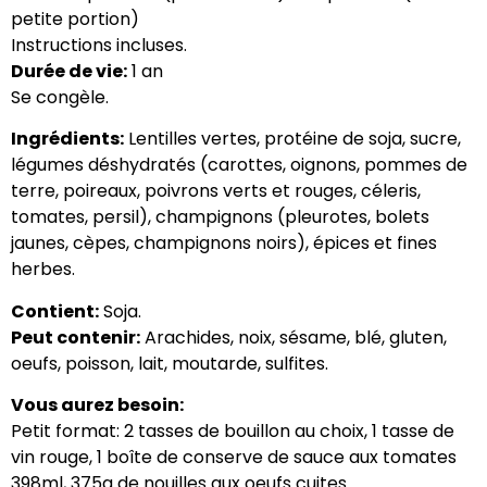
petite portion)
Instructions incluses.
Durée de vie:
1 an
Se congèle.
Ingrédients:
Lentilles vertes, p
rotéine de soja, sucre,
légumes déshydratés (carottes, oignons, pommes de
terre, poireaux, poivrons verts et rouges, céleris,
tomates, persil), champignons (pleurotes, bolets
jaunes, cèpes, champignons noirs), épices et fines
herbes.
Contient:
Soja.
Peut contenir:
Arachides, noix, sésame, blé, gluten,
oeufs, poisson, lait, moutarde, sulfites.
Vous aurez besoin:
Petit format: 2 tasses de bouillon au choix, 1 tasse de
vin rouge, 1 boîte de conserve de sauce aux tomates
398ml, 375g de nouilles aux oeufs cuites.