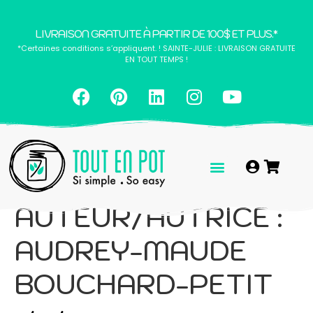
LIVRAISON GRATUITE À PARTIR DE 100$ ET PLUS.*
*Certaines conditions s’appliquent. ! SAINTE-JULIE : LIVRAISON GRATUITE
EN TOUT TEMPS !
AUTEUR/AUTRICE :
AUDREY-MAUDE
BOUCHARD-PETIT